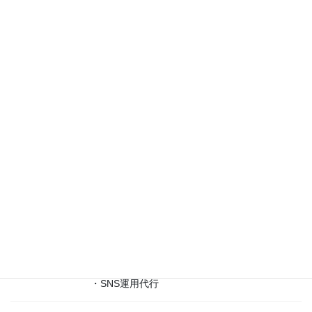
取引銀行
楽天銀行 第四営業支店
ホームペー
https://g-a-person.com/
ジ
メールアド
info@g.a.person
レス
設 立
令和2年8月5日
・経営コンサルティング
・起業・副業コンサルティング
・WEBマーケティングコンサルティング
主な事業内
・SNS集客コンサルティング
容
・イベント、セミナー及びスクールの企画・
運営 他
・ホームページ作成
・SNS運用代行