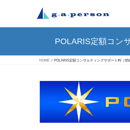
コ
ナ
ン
ビ
テ
ゲ
ン
ー
ツ
シ
へ
ョ
POLARIS定額コ
ス
ン
キ
に
ッ
移
HOME
POLARIS定額コンサルティングサポート料（登録3
プ
動